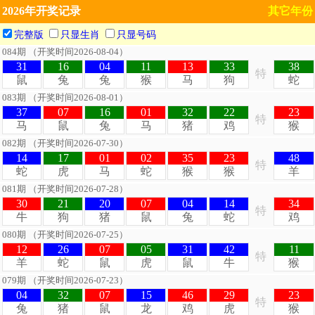
2026年开奖记录
其它年份
完整版
只显生肖
只显号码
084期 （开奖时间2026-08-04）
31
16
04
11
13
33
38
特
鼠
兔
兔
猴
马
狗
蛇
083期 （开奖时间2026-08-01）
37
07
16
01
32
22
23
特
马
鼠
兔
马
猪
鸡
猴
082期 （开奖时间2026-07-30）
14
17
01
02
35
23
48
特
蛇
虎
马
蛇
猴
猴
羊
081期 （开奖时间2026-07-28）
30
21
20
07
04
14
34
特
牛
狗
猪
鼠
兔
蛇
鸡
080期 （开奖时间2026-07-25）
12
26
07
05
31
42
11
特
羊
蛇
鼠
虎
鼠
牛
猴
079期 （开奖时间2026-07-23）
04
32
07
15
46
29
23
特
兔
猪
鼠
龙
鸡
虎
猴