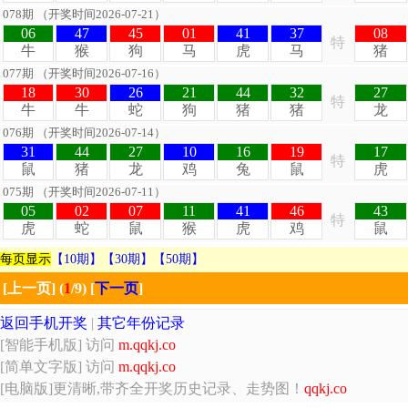
078期 （开奖时间2026-07-21）
06
47
45
01
41
37
08
特
牛
猴
狗
马
虎
马
猪
077期 （开奖时间2026-07-16）
18
30
26
21
44
32
27
特
牛
牛
蛇
狗
猪
猪
龙
076期 （开奖时间2026-07-14）
31
44
27
10
16
19
17
特
鼠
猪
龙
鸡
兔
鼠
虎
075期 （开奖时间2026-07-11）
05
02
07
11
41
46
43
特
虎
蛇
鼠
猴
虎
鸡
鼠
每页显示
【10期】
【30期】
【50期】
[上一页] (
1
/9) [
下一页
]
返回手机开奖
|
其它年份记录
[智能手机版] 访问
m.qqkj.co
[简单文字版] 访问
m.qqkj.co
[电脑版]更清晰,带齐全开奖历史记录、走势图！
qqkj.co