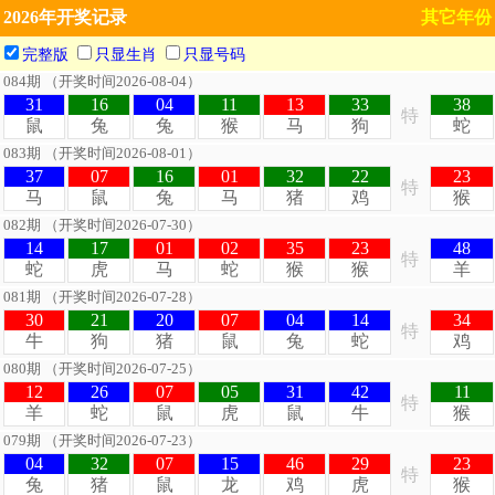
2026年开奖记录
其它年份
完整版
只显生肖
只显号码
084期 （开奖时间2026-08-04）
31
16
04
11
13
33
38
特
鼠
兔
兔
猴
马
狗
蛇
083期 （开奖时间2026-08-01）
37
07
16
01
32
22
23
特
马
鼠
兔
马
猪
鸡
猴
082期 （开奖时间2026-07-30）
14
17
01
02
35
23
48
特
蛇
虎
马
蛇
猴
猴
羊
081期 （开奖时间2026-07-28）
30
21
20
07
04
14
34
特
牛
狗
猪
鼠
兔
蛇
鸡
080期 （开奖时间2026-07-25）
12
26
07
05
31
42
11
特
羊
蛇
鼠
虎
鼠
牛
猴
079期 （开奖时间2026-07-23）
04
32
07
15
46
29
23
特
兔
猪
鼠
龙
鸡
虎
猴