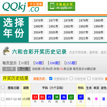
选择
1976年
1977年
1978年
1979年
1980年
1990年
1991年
1992年
1993年
1994年
年份
2004年
2005年
2006年
2007年
2008年
2018年
2019年
2020年
2021年
2022年
六和合彩开奖历史记录
历史开奖结果，最简单、最实
每页显示
【30期】
【
50期
】
【
100期
】
【
155期
】
上一页
下一页
当前第
1
页/共6页 共有
151
条记录 每页显示30期记录
开奖历史结果
浏览方式：
完整版显示
只显生肖
只显号码
搅珠日期
期数
平码（六个正码）
特码
生肖
单双
波色
13
01
25
38
36
22
37
2017-12-30
153期
鸡
单
蓝
鸡
鸡
鸡
猴
狗
鼠
鸡